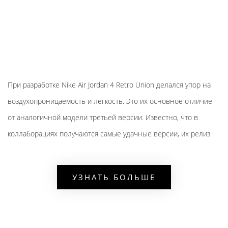
При разработке Nike Air Jordan 4 Retro Union делался упор на
воздухопроницаемость и легкость. Это их основное отличие
от аналогичной модели третьей версии. Известно, что в
коллаборациях получаются самые удачные версии, их релиз
обречен на успех. Найк Джордан 4 считаются баскетбольными
кроссовками, но многие пользователи отмечают их
УЗНАТЬ БОЛЬШЕ
универсальность. Они отлично смотрятся с одеждой разных
стилей и хороши не только в спортзале, но и в повседневной
жизни.