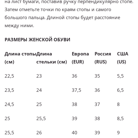
на лист бумаги, поставив ручку перпендикулярно стопе.
Затем отметьте точки по краям стопы и самого
большого пальца. Длиной стопы будет расстояние
между ними.
РАЗМЕРЫ ЖЕНСКОЙ ОБУВИ
Длина стопы
Длина
Европа
Россия
C
ША
(см)
стельки (см)
(
EUR)
(
RUS)
(
US)
22,5
23
36
35
5,5
23,5
24
37,5
36
6,5
24,5
25
38
37
8
25
25,5
39
38
8,5
25,5
26
40
39
9