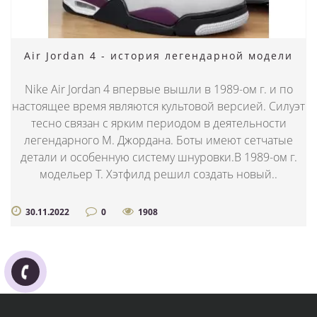
Air Jordan 4 - история легендарной модели
Nike Air Jordan 4 впервые вышли в 1989-ом г. и по
настоящее время являются культовой версией. Силуэт
тесно связан с ярким периодом в деятельности
легендарного М. Джордана. Боты имеют сетчатые
детали и особенную систему шнуровки.В 1989-ом г.
модельер Т. Хэтфилд решил создать новый..
30.11.2022
0
1908