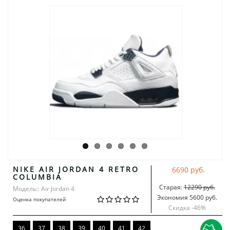
NIKE AIR JORDAN 4 RETRO
6690 руб.
COLUMBIA
Старая:
12290 руб.
Модель:: Air Jordan 4
Экономия 5600 руб.
Оценка покупателей
Скидка -
46
%
36
37
38
39
40
41
42