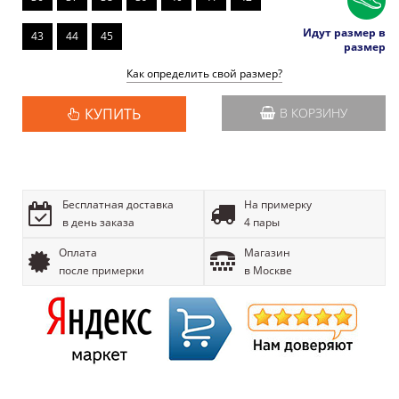
Идут размер в
43
44
45
размер
Как определить свой размер?
КУПИТЬ
В КОРЗИНУ
Бесплатная доставка
На примерку
в день заказа
4 пары
Оплата
Магазин
после примерки
в Москве