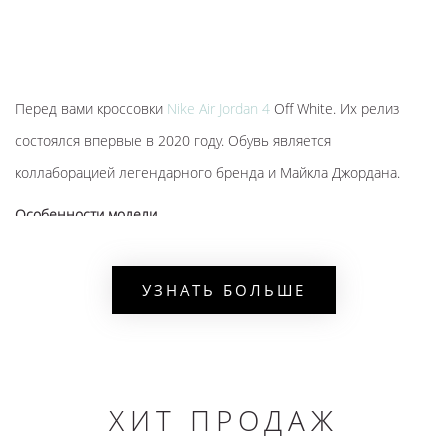
Перед вами кроссовки
Nike Air Jordan 4
Off White. Их релиз
состоялся впервые в 2020 году. Обувь является
коллаборацией легендарного бренда и Майкла Джордана.
Особенности модели
материал верха -кожа и нубук,
силуэт выполнен в оригинальном дизайне,
УЗНАТЬ БОЛЬШЕ
боты имеют высоту до щиколотки, что обеспечивает
превосходную поддержку стопы,
на изделие нанесены логотип марки в виде надписи
ХИТ ПРОДАЖ
«Flight»,