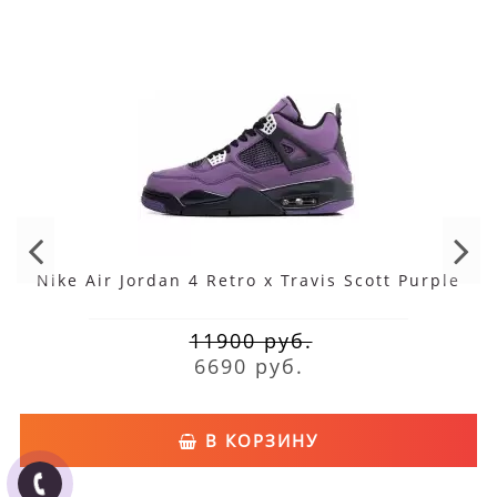
конструкция оснащена комфортной стелькой,
подошва произведена по особой технологии: в области
пятки имеется вставка Air Sole, которая создает
амортизацию.
Гарантия
В магазине подготовлено два типа гарантии: 14 дней, если не
устраивает размер или расцветка, и 365 дней в случае
обнаружения брака производственного характера. В первом
Nike Air Jordan 4 Retro x Travis Scott Purple
случае ботинки принимаются, если на них нет признаков
11900 руб.
использования, сохранена коробка, этикетки и чек. Во втором
6690 руб.
случае проводится экспертиза, и по ее результатам
принимается окончательное решение.
В КОРЗИНУ
Как ухаживать за изделием