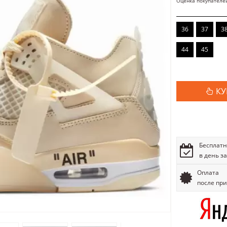
Оценка покупателе
36
37
3
44
45
КУ
Бесплатн
в день з
Оплата
после пр