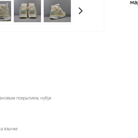
тановым покрытием, нубук
на язычке