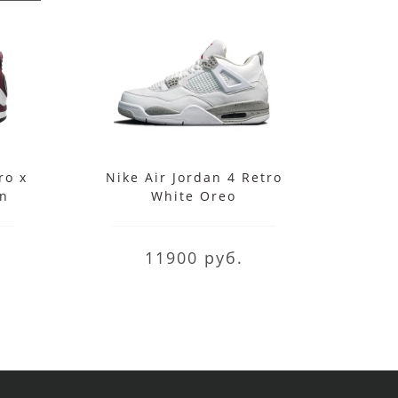
ro x
Nike Air Jordan 4 Retro
Nike
in
White Oreo
Trav
11900 руб.