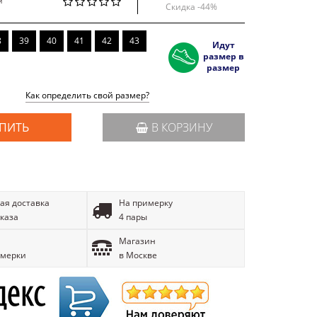
й
Скидка -
44
%
8
39
40
41
42
43
Идут
размер в
размер
Как определить свой размер?
ПИТЬ
В КОРЗИНУ
ая доставка
На примерку
аказа
4 пары
Магазин
имерки
в Москве