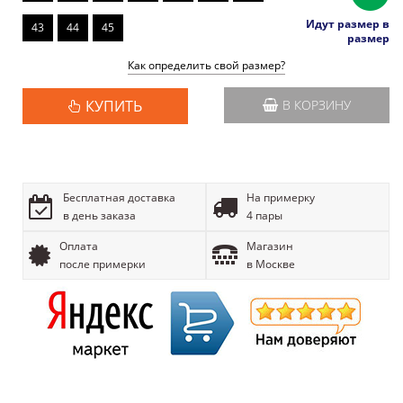
Идут размер в
43
44
45
размер
Как определить свой размер?
КУПИТЬ
В КОРЗИНУ
Бесплатная доставка
На примерку
в день заказа
4 пары
Оплата
Магазин
после примерки
в Москве