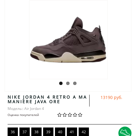
NIKE JORDAN 4 RETRO A MA
13190 руб.
MANIERE JAVA ORE
Модель:: Air Jordan 4
Оценка покупателей
36
37
38
39
40
41
42