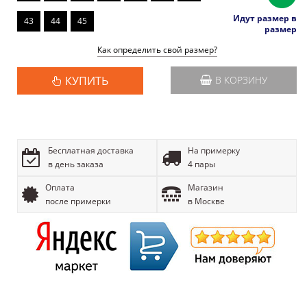
Идут размер в
43
44
45
размер
Как определить свой размер?
КУПИТЬ
В КОРЗИНУ
Бесплатная доставка
На примерку
в день заказа
4 пары
Оплата
Магазин
после примерки
в Москве