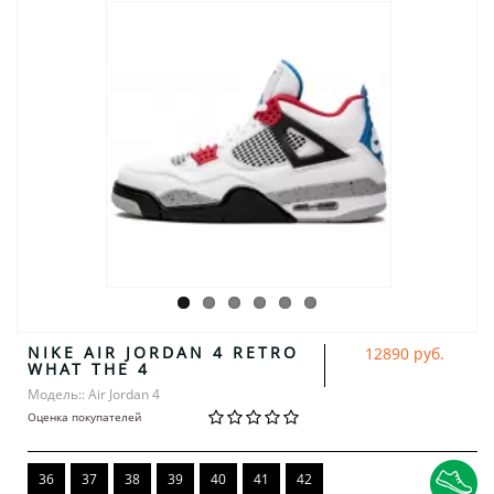
NIKE AIR JORDAN 4 RETRO
12890 руб.
WHAT THE 4
Модель:: Air Jordan 4
Оценка покупателей
36
37
38
39
40
41
42