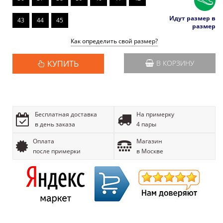
Идут размер в
43
44
45
размер
Как определить свой размер?
КУПИТЬ
В КОРЗИНУ
Бесплатная доставка
На примерку
в день заказа
4 пары
Оплата
Магазин
после примерки
в Москве