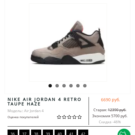
NIKE AIR JORDAN 4 RETRO
6690 руб.
TAUPE HAZE
Старая:
12390 руб.
Модель:: Air Jordan 4
Экономия 5700 руб.
Оценка покупателей
Скидка -
46
%
36
37
38
39
40
41
42