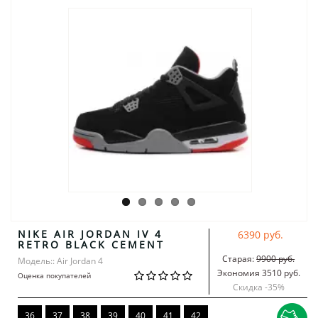
NIKE AIR JORDAN IV 4
6390 руб.
RETRO BLACK CEMENT
Старая:
9900 руб.
Модель:: Air Jordan 4
Экономия 3510 руб.
Оценка покупателей
Скидка -
35
%
36
37
38
39
40
41
42