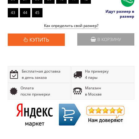
Идут размер в
43
44
45
размер
Как определить свой размер?
КУПИТЬ
В КОРЗИНУ
Бесплатная доставка
На примерку
в день заказа
4 пары
Оплата
Магазин
после примерки
в Москве