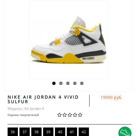
NIKE AIR JORDAN 4 VIVID
19990 руб.
SULFUR
Модель:: Air Jordan 4
Оценка покупателей
36
37
38
39
40
41
42