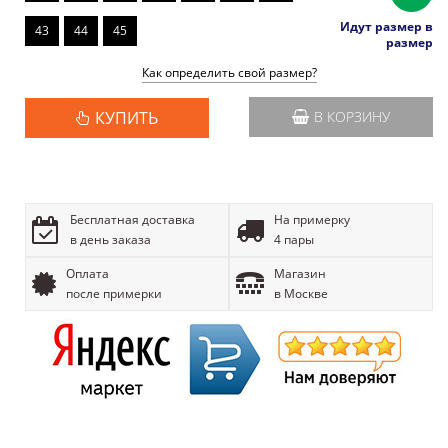
Идут размер в
43
44
45
размер
Как определить свой размер?
КУПИТЬ
В КОРЗИНУ
Бесплатная доставка
На примерку
в день заказа
4 пары
Оплата
Магазин
после примерки
в Москве