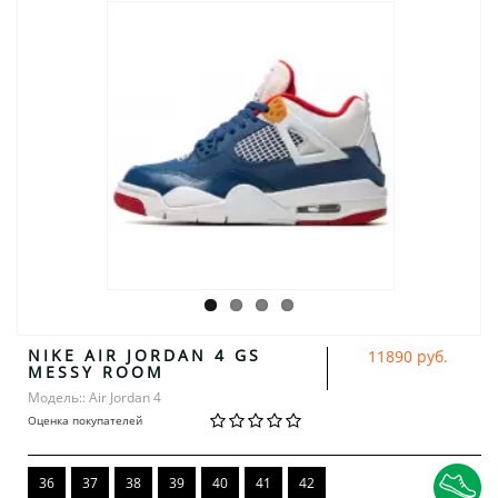
NIKE AIR JORDAN 4 GS
11890 руб.
MESSY ROOM
Модель:: Air Jordan 4
Оценка покупателей
36
37
38
39
40
41
42