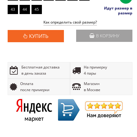
Идут размер в
43
44
45
размер
Как определить свой размер?
КУПИТЬ
В КОРЗИНУ
Бесплатная доставка
На примерку
в день заказа
4 пары
Оплата
Магазин
после примерки
в Москве