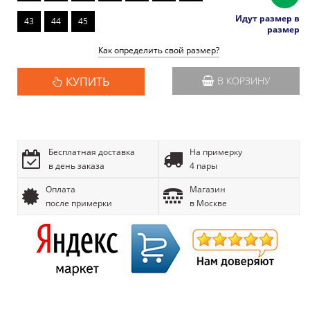
Идут размер в
43
44
45
размер
Как определить свой размер?
КУПИТЬ
В КОРЗИНУ
Бесплатная доставка
На примерку
в день заказа
4 пары
Оплата
Магазин
после примерки
в Москве