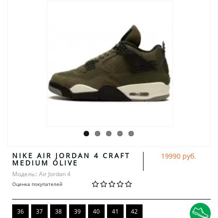
NIKE AIR JORDAN 4 CRAFT
19990 руб.
MEDIUM OLIVE
Модель:: Air Jordan 4
Оценка покупателей
36
37
38
39
40
41
42